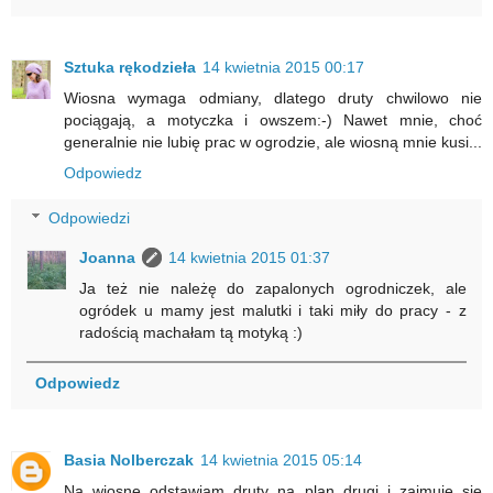
Sztuka rękodzieła
14 kwietnia 2015 00:17
Wiosna wymaga odmiany, dlatego druty chwilowo nie
pociągają, a motyczka i owszem:-) Nawet mnie, choć
generalnie nie lubię prac w ogrodzie, ale wiosną mnie kusi...
Odpowiedz
Odpowiedzi
Joanna
14 kwietnia 2015 01:37
Ja też nie należę do zapalonych ogrodniczek, ale
ogródek u mamy jest malutki i taki miły do pracy - z
radością machałam tą motyką :)
Odpowiedz
Basia Nolberczak
14 kwietnia 2015 05:14
Na wiosnę odstawiam druty na plan drugi i zajmuję się