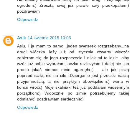
ogrodem:) Zresztą swój już prawie cały przekopałam:)
pozdrawiam
Odpowiedz
Asik
14 kwietnia 2015 10:03
Asiu, i ja mam to samo...jeden sweterek rozgrzebany...na
drugi włóczka leży już od stycznia...czwarty wieczór
zabieram się do jego rozpoczęcia i nijak mi to idzie...niby
wzór już sobie wybrałam, oczka rozliczyłam i dalej nic...po
prostu jakaś niemoc mnie ogarnęła:( ... ale jak piszą
poprzedniczki, nic na siłę...Dzierganie jest przecież naszą
przyjemnością, a nie przykrym obowiązkiem:) wena w
końcu wróci:) Moje skalniaki też już poddałam wiosennym
porządkom:) Widocznie po zimie potrzebujemy takiej
odmiany;) pozdrawiam serdecznie:)
Odpowiedz