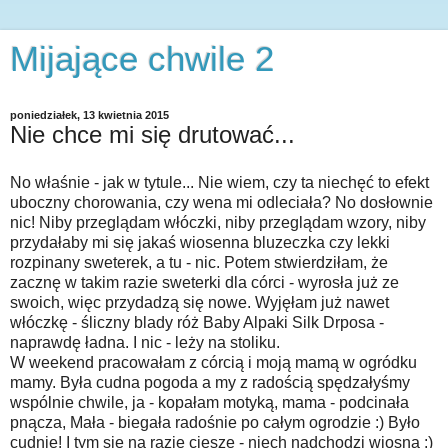
Mijające chwile 2
poniedziałek, 13 kwietnia 2015
Nie chce mi się drutować...
No właśnie - jak w tytule... Nie wiem, czy ta niechęć to efekt
uboczny chorowania, czy wena mi odleciała? No dosłownie
nic! Niby przeglądam włóczki, niby przeglądam wzory, niby
przydałaby mi się jakaś wiosenna bluzeczka czy lekki
rozpinany sweterek, a tu - nic. Potem stwierdziłam, że
zacznę w takim razie sweterki dla córci - wyrosła już ze
swoich, więc przydadzą się nowe. Wyjęłam już nawet
włóczkę - śliczny blady róż Baby Alpaki Silk Drposa -
naprawdę ładna. I nic - leży na stoliku.
W weekend pracowałam z córcią i moją mamą w ogródku
mamy. Była cudna pogoda a my z radością spędzałyśmy
wspólnie chwile, ja - kopałam motyką, mama - podcinała
pnącza, Mała - biegała radośnie po całym ogrodzie :) Było
cudnie! I tym się na razie cieszę - niech nadchodzi wiosna :)