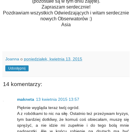
(pozostałe są w tym dniu zajęte).
Zapraszam serdecznie!
Pozdrawiam wszystkich Odwiedzających i witam serdecznie
nowych Obserwatorów :)
Asia
Joanna
o
poniedziałek, kwietnia 13, 2015
Udostępnij
14 komentarzy:
makneta
13 kwietnia 2015 13:57
Pięknie wygląda teraz twój ogród.
A z robótkami to nic na siłę. Ostatnio też przeżywam kryzys,
tym bardziej dotkliwy, że komuś coś obiecałam, muszę się
sprężyć, a nie idzie mi zupełnie i do tego bolą mnie
nadgarstki. Ale w końcu robienie na drutach ma być